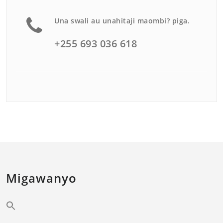
Una swali au unahitaji maombi? piga.
+255 693 036 618
Migawanyo