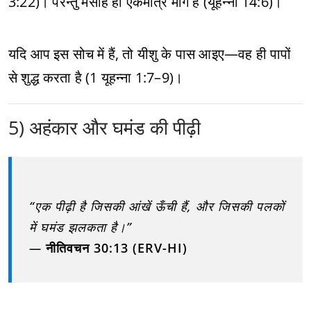
3:22)। परन्तु मसीह ही एकमात्र मार्ग है (यूहन्ना 14:6)।
यदि आप इस सोच में हैं, तो यीशु के पास आइए—वह ही पापों
से शुद्ध करता है (1 यूहन्ना 1:7–9)।
5) अहंकार और घमंड की पीढ़ी
“एक पीढ़ी है जिसकी आंखें ऊँची हैं, और जिसकी पलकों
में घमंड झलकता है।”
—
नीतिवचन 30:13 (ERV-HI)