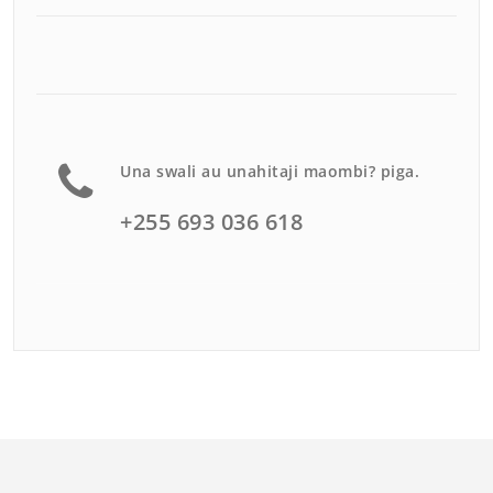
Una swali au unahitaji maombi? piga.
+255 693 036 618