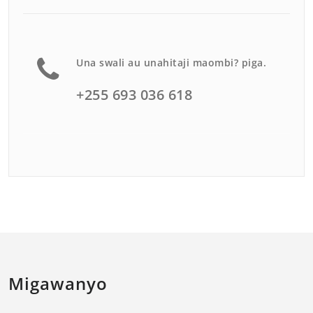
Una swali au unahitaji maombi? piga.
+255 693 036 618
Migawanyo