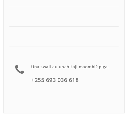
Una swali au unahitaji maombi? piga.
+255 693 036 618