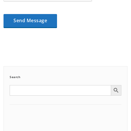
Search
Search Button
Search
for: