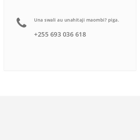
Una swali au unahitaji maombi? piga.
+255 693 036 618