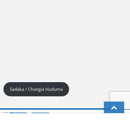
Sadaka / Changia Huduma
English
Kiswahili (Tanzania)