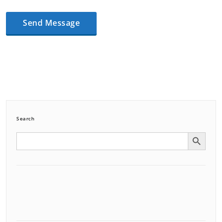
Search
Search Button
Search
for: