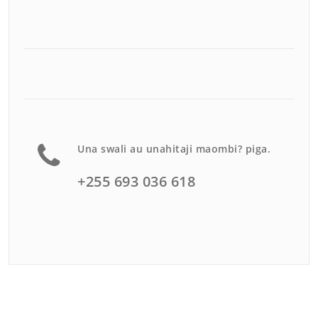
Una swali au unahitaji maombi? piga.
+255 693 036 618