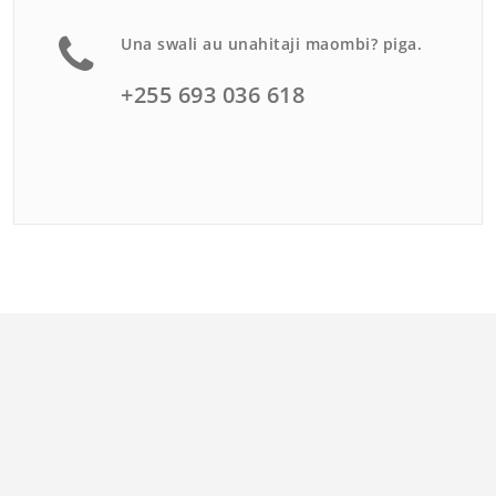
Una swali au unahitaji maombi? piga.
+255 693 036 618