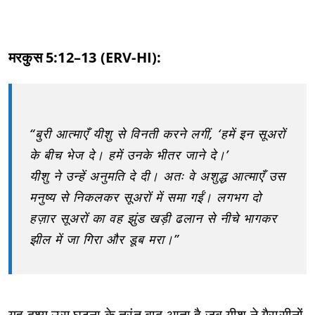
मरकुस 5:12–13 (ERV-HI):
“बुरी आत्माएँ यीशु से विनती करने लगीं, ‘हमें इन सूअरों
के बीच भेज दे। हमें उनके भीतर जाने दे।’
यीशु ने उन्हें अनुमति दे दी। अतः वे अशुद्ध आत्माएँ उस
मनुष्य से निकलकर सूअरों में समा गईं। लगभग दो
हज़ार सूअरों का वह झुंड खड़ी ढलान से नीचे भागकर
झील में जा गिरा और डूब मरा।”
यह दृश्य उस घटना के तुरंत बाद आता है जब यीशु ने गैरासीनों