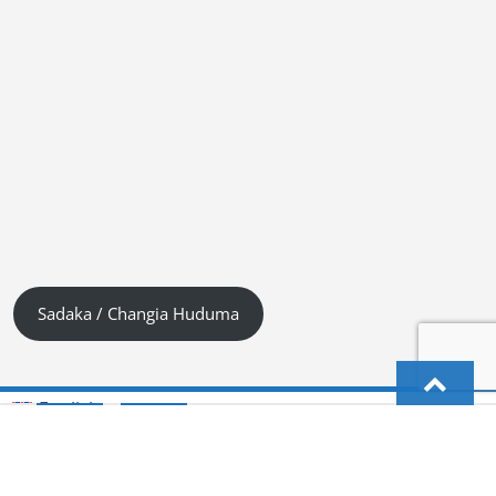
Sadaka / Changia Huduma
English
Kiswahili (Tanzania)
German
Deutsch
(
)