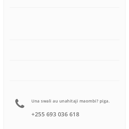
Una swali au unahitaji maombi? piga.
+255 693 036 618