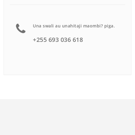
Una swali au unahitaji maombi? piga.
+255 693 036 618