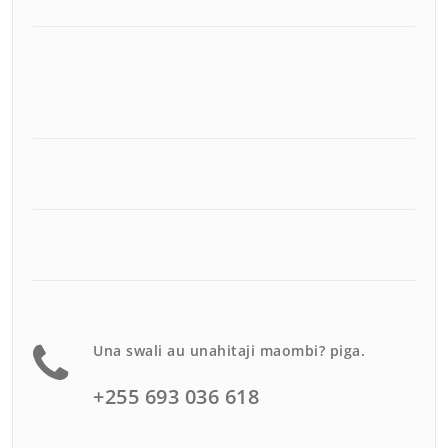
Una swali au unahitaji maombi? piga.
+255 693 036 618