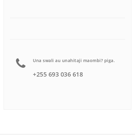
Una swali au unahitaji maombi? piga.
+255 693 036 618