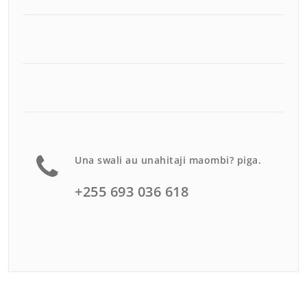
Una swali au unahitaji maombi? piga.
+255 693 036 618