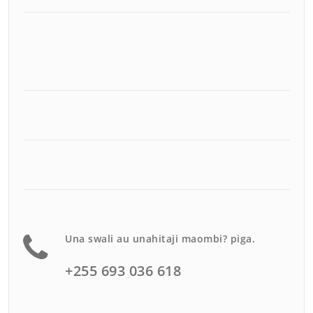
Una swali au unahitaji maombi? piga.
+255 693 036 618