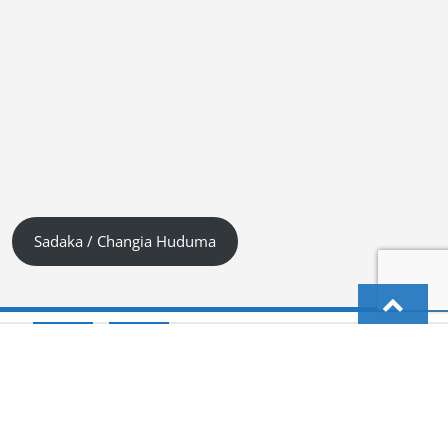
Sadaka / Changia Huduma
English
Kiswahili (Tanzania)
German
Deutsch
(
)
हिन्दी