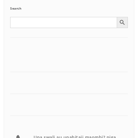
Search
Search Button
Search
for:
Una swali au unahitaji maombi? piga.