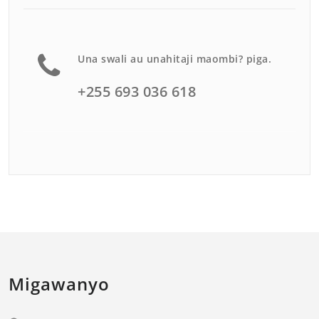
Una swali au unahitaji maombi? piga.
+255 693 036 618
Migawanyo