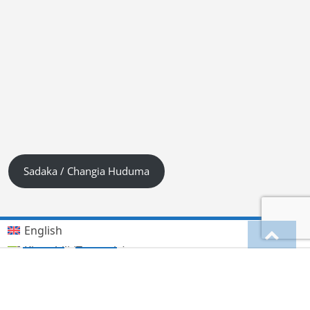
Sadaka / Changia Huduma
English
Kiswahili (Tanzania)
German
Deutsch
(
)
हिन्दी