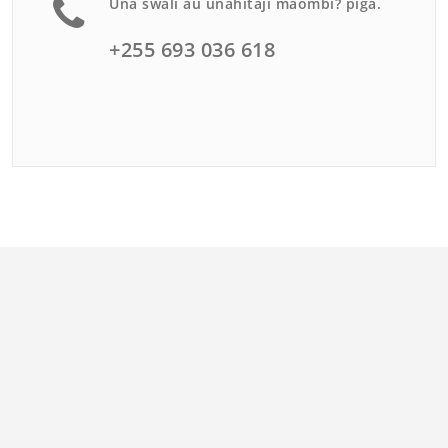
Una swali au unahitaji maombi? piga.
+255 693 036 618