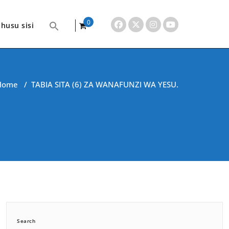
0
husu sisi
items
Home
/
TABIA SITA (6) ZA WANAFUNZI WA YESU.
Search