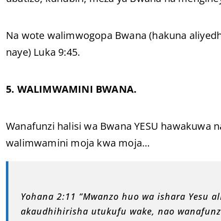
Na wote walimwogopa Bwana (hakuna aliyedh
naye) Luka 9:45.
5. WALIMWAMINI BWANA.
Wanafunzi halisi wa Bwana YESU hawakuwa 
walimwamini moja kwa moja…
Yohana 2:11 “Mwanzo huo wa ishara Yesu al
akaudhihirisha utukufu wake, nao wanafun