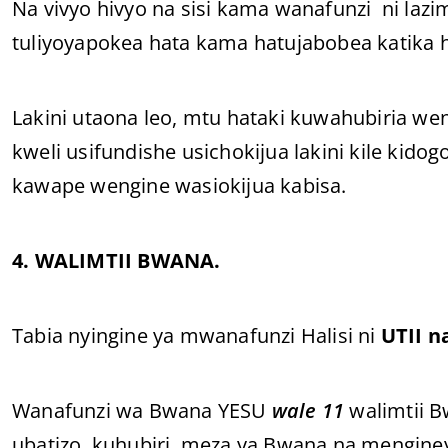
Na vivyo hivyo na sisi kama wanafunzi ni lazi
tuliyoyapokea hata kama hatujabobea katika h
Lakini utaona leo, mtu hataki kuwahubiria w
kweli usifundishe usichokijua lakini kile kido
kawape wengine wasiokijua kabisa.
4. WALIMTII BWANA.
Tabia nyingine ya mwanafunzi Halisi ni
UTII n
Wanafunzi wa Bwana YESU
wale 11
walimtii B
ubatizo, kuhubiri, meza ya Bwana na mengine