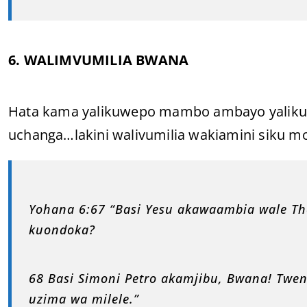
6. WALIMVUMILIA BWANA
Hata kama yalikuwepo mambo ambayo yalikuw
uchanga…lakini walivumilia wakiamini siku moj
Yohana 6:67 “Basi Yesu akawaambia wale Th
kuondoka?
68 Basi Simoni Petro akamjibu, Bwana! Tw
uzima wa milele.”