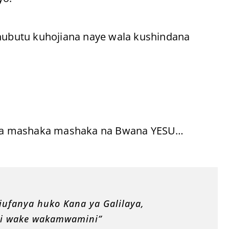
ubutu kuhojiana naye wala kushindana
na mashaka mashaka na Bwana YESU…
iufanya huko Kana ya Galilaya,
zi wake wakamwamini”