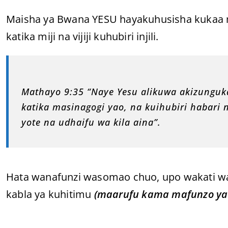
Maisha ya Bwana YESU hayakuhusisha kukaa m
katika miji na vijiji kuhubiri injili.
Mathayo 9:35 “Naye Yesu alikuwa akizunguka k
katika masinagogi yao, na kuihubiri habar
yote na udhaifu wa kila aina”.
Hata wanafunzi wasomao chuo, upo wakati wa
kabla ya kuhitimu
(maarufu kama mafunzo ya f