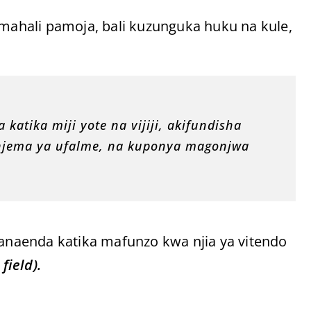
ahali pamoja, bali kuzunguka huku na kule,
atika miji yote na vijiji, akifundisha
i njema ya ufalme, na kuponya magonjwa
naenda katika mafunzo kwa njia ya vitendo
ield).