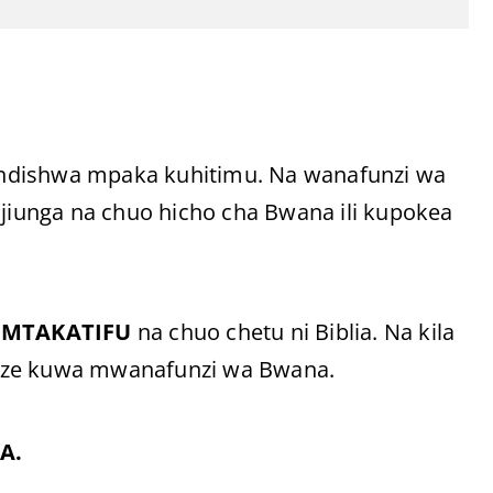
undishwa mpaka kuhitimu. Na wanafunzi wa
ijiunga na chuo hicho cha Bwana ili kupokea
 MTAKATIFU
na chuo chetu ni Biblia. Na kila
 aweze kuwa mwanafunzi wa Bwana.
A.