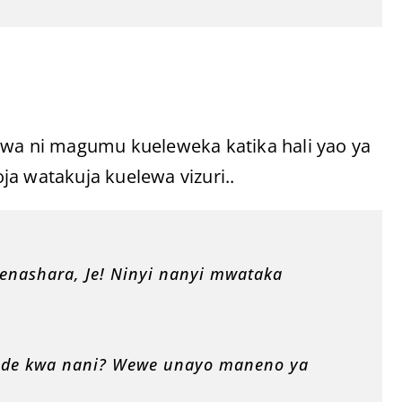
a ni magumu kueleweka katika hali yao ya
a watakuja kuelewa vizuri..
enashara, Je! Ninyi nanyi mwataka
ende kwa nani? Wewe unayo maneno ya