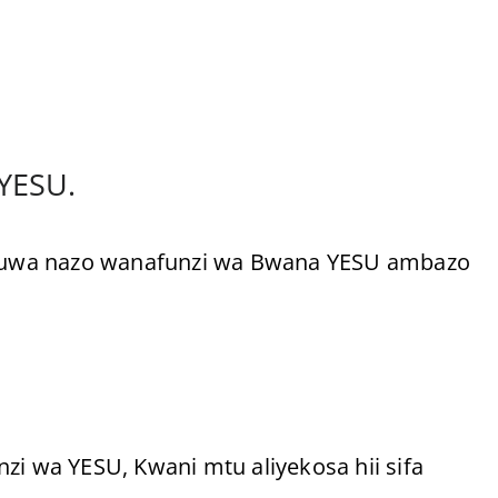
YESU.
zokuwa nazo wanafunzi wa Bwana YESU ambazo
zi wa YESU, Kwani mtu aliyekosa hii sifa