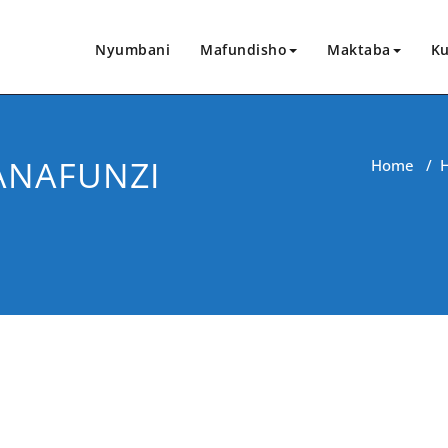
Nyumbani
Mafundisho
Maktaba
Ku
WANAFUNZI
Home
/
CHANGIA HAPA