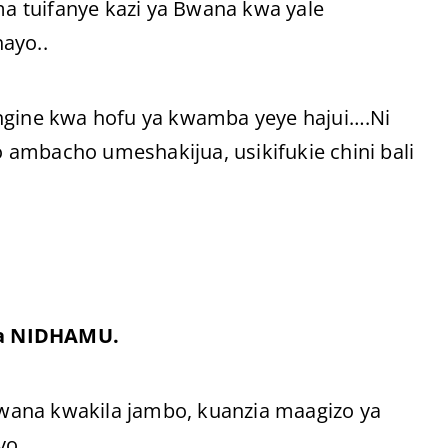
ma tuifanye kazi ya Bwana kwa yale
ayo..
engine kwa hofu ya kwamba yeye hajui….Ni
go ambacho umeshakijua, usikifukie chini bali
a NIDHAMU.
wana kwakila jambo, kuanzia maagizo ya
yo.