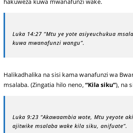
hakuweza kuwa mwanafunzi wake.
Luka 14:27 “Mtu ye yote asiyeuchukua msal
kuwa mwanafunzi wangu”.
Halikadhalika na sisi kama wanafunzi wa Bwana 
msalaba. (Zingatia hilo neno,
“Kila siku”
), na 
Luka 9:23 “Akawaambia wote, Mtu yeyote ak
ajitwike msalaba wake kila siku, anifuate”.