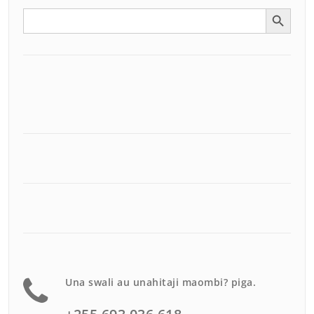
Search Button
Search
for:
Una swali au unahitaji maombi? piga.