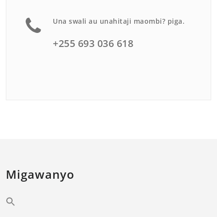
Una swali au unahitaji maombi? piga.
+255 693 036 618
Migawanyo