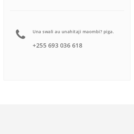
Una swali au unahitaji maombi? piga.
+255 693 036 618