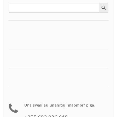
Search Button
Search
for:
Una swali au unahitaji maombi? piga.