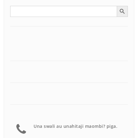
Search Button
Search
for:
Una swali au unahitaji maombi? piga.