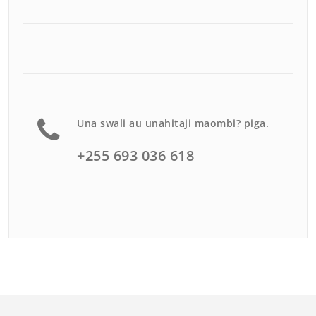
Una swali au unahitaji maombi? piga.
+255 693 036 618