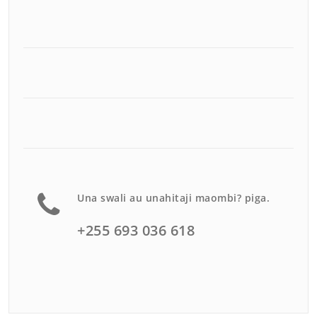
Una swali au unahitaji maombi? piga.
+255 693 036 618