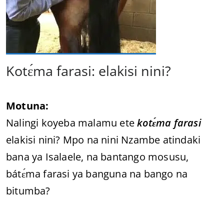
Kotɛ́ma farasi: elakisi nini?
Motuna:
Nalingi koyeba malamu ete
kotɛ́ma farasi
elakisi nini? Mpo na nini Nzambe atindaki
bana ya Isalaele, na bantango mosusu,
bátɛ́ma farasi ya banguna na bango na
bitumba?