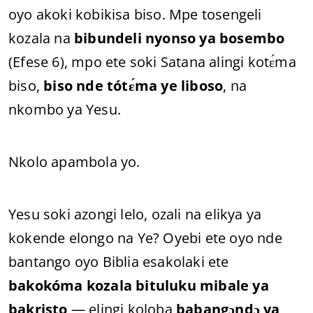
oyo akoki kobikisa biso. Mpe tosengeli
kozala na
bibundeli nyonso ya bosembo
(Efese 6), mpo ete soki Satana alingi kotɛ́ma
biso,
biso nde tótɛ́ma ye liboso
, na
nkombo ya Yesu.
Nkolo apambola yo.
Yesu soki azongi lelo, ozali na elikya ya
kokende elongo na Ye? Oyebi ete oyo nde
bantango oyo Biblia esakolaki ete
bakokóma kozala bituluku mibale ya
bakristo
— elingi koloba
babangɔndɔ ya