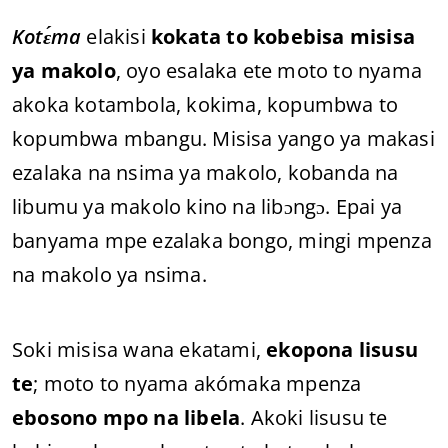
Kotɛ́ma
elakisi
kokata to kobebisa misisa
ya makolo
, oyo esalaka ete moto to nyama
akoka kotambola, kokima, kopumbwa to
kopumbwa mbangu. Misisa yango ya makasi
ezalaka na nsima ya makolo, kobanda na
libumu ya makolo kino na libɔngɔ. Epai ya
banyama mpe ezalaka bongo, mingi mpenza
na makolo ya nsima.
Soki misisa wana ekatami,
ekopona lisusu
te
; moto to nyama akómaka mpenza
ebosono mpo na libela
. Akoki lisusu te