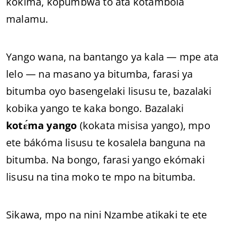
kokima, kopumbwa to ata kotambola
malamu.
Yango wana, na bantango ya kala — mpe ata
lelo — na masano ya bitumba, farasi ya
bitumba oyo basengelaki lisusu te, bazalaki
kobika yango te kaka bongo. Bazalaki
kotɛ́ma yango
(kokata misisa yango), mpo
ete bákóma lisusu te kosalela banguna na
bitumba. Na bongo, farasi yango ekómaki
lisusu na tina moko te mpo na bitumba.
Sikawa, mpo na nini Nzambe atikaki te ete