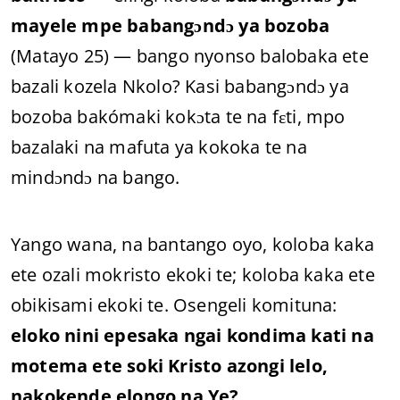
mayele mpe babangɔndɔ ya bozoba
(Matayo 25) — bango nyonso balobaka ete
bazali kozela Nkolo? Kasi babangɔndɔ ya
bozoba bakómaki kokɔta te na fɛti, mpo
bazalaki na mafuta ya kokoka te na
mindɔndɔ na bango.
Yango wana, na bantango oyo, koloba kaka
ete ozali mokristo ekoki te; koloba kaka ete
obikisami ekoki te. Osengeli komituna:
eloko nini epesaka ngai kondima kati na
motema ete soki Kristo azongi lelo,
nakokende elongo na Ye?