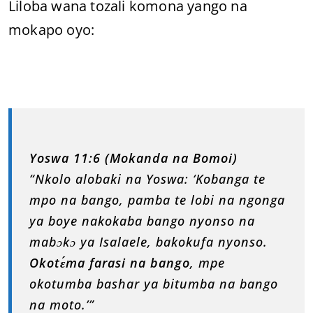
Liloba wana tozali komona yango na
mokapo oyo:
Yoswa 11:6 (Mokanda na Bomoi)
“Nkolo alobaki na Yoswa: ‘Kobanga te
mpo na bango, pamba te lobi na ngonga
ya boye nakokaba bango nyonso na
mabɔkɔ ya Isalaele, bakokufa nyonso.
Okotɛ́ma farasi na bango
, mpe
okotumba bashar ya bitumba na bango
na moto.’”