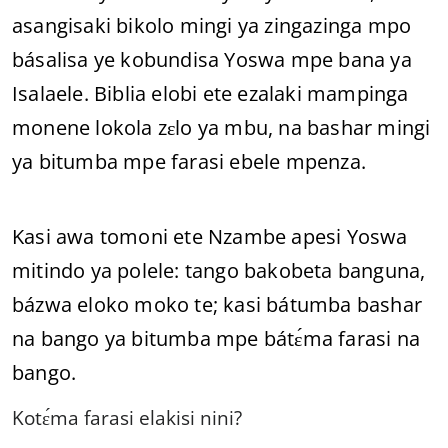
asangisaki bikolo mingi ya zingazinga mpo
básalisa ye kobundisa Yoswa mpe bana ya
Isalaele. Biblia elobi ete ezalaki mampinga
monene lokola zɛlo ya mbu, na bashar mingi
ya bitumba mpe farasi ebele mpenza.
Kasi awa tomoni ete Nzambe apesi Yoswa
mitindo ya polele: tango bakobeta banguna,
bázwa eloko moko te; kasi bátumba bashar
na bango ya bitumba mpe bátɛ́ma farasi na
bango.
Kotɛ́ma farasi elakisi nini?