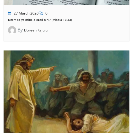
27 March 2026
0
Nzembo ya mibale ezali nini? (Misala 13:33)
By
Doreen Kajulu