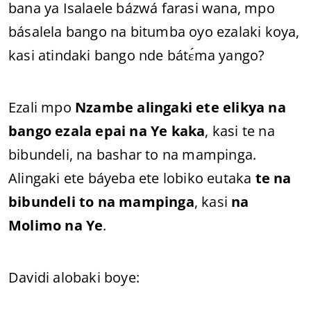
bana ya Isalaele bázwá farasi wana, mpo
básalela bango na bitumba oyo ezalaki koya,
kasi atindaki bango nde bátɛ́ma yango?
Ezali mpo
Nzambe alingaki ete elikya na
bango ezala epai na Ye kaka
, kasi te na
bibundeli, na bashar to na mampinga.
Alingaki ete báyeba ete lobiko eutaka
te na
bibundeli to na mampinga
, kasi
na
Molimo na Ye
.
Davidi alobaki boye: