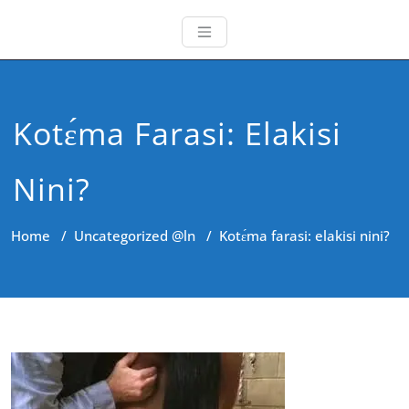
Kotɛ́ma Farasi: Elakisi
Nini?
Home
/
Uncategorized @ln
/
Kotɛ́ma farasi: elakisi nini?