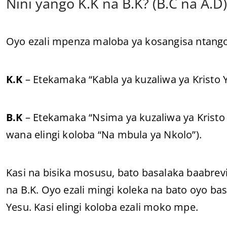
Nini yango K.K na B.K? (B.C na A.D)
Oyo ezali mpenza maloba ya kosangisa ntango
K.K
– Etekamaka “Kabla ya kuzaliwa ya Kristo Y
B.K
– Etekamaka “Nsima ya kuzaliwa ya Kristo 
wana elingi koloba “Na mbula ya Nkolo”).
Kasi na bisika mosusu, bato basalaka baabrev
na B.K. Oyo ezali mingi koleka na bato oyo bas
Yesu. Kasi elingi koloba ezali moko mpe.