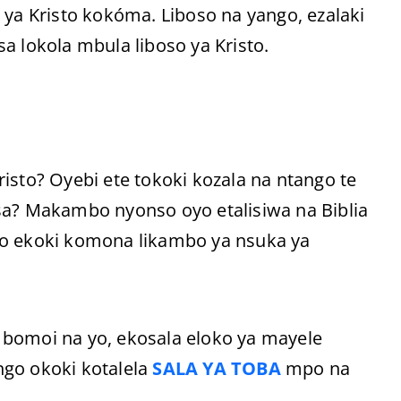
 ya Kristo kokóma. Liboso na yango, ezalaki
a lokola mbula liboso ya Kristo.
isto? Oyebi ete tokoki kozala na ntango te
sa? Makambo nyonso oyo etalisiwa na Biblia
so ekoki komona likambo ya nsuka ya
sa bomoi na yo, ekosala eloko ya mayele
ngo okoki kotalela
SALA YA TOBA
mpo na