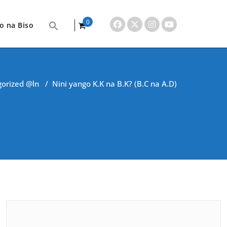
0
o na Biso
items
orized @ln
/
Nini yango K.K na B.K? (B.C na A.D)