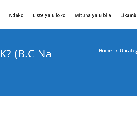
Ndako
Liste ya Biloko
Mituna ya Biblia
Likamb
K? (B.C Na
Home
/
Uncateg