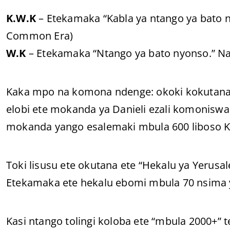
K.W.K
– Etekamaka “Kabla ya ntango ya bato n
Common Era)
W.K
– Etekamaka “Ntango ya bato nyonso.” Na 
Kaka mpo na komona ndenge: okoki kokutana 
elobi ete mokanda ya Danieli ezali komonisw
mokanda yango esalemaki mbula 600 liboso K
Toki lisusu ete okutana ete “Hekalu ya Yerusa
Etekamaka ete hekalu ebomi mbula 70 nsima 
Kasi ntango tolingi koloba ete “mbula 2000+” 