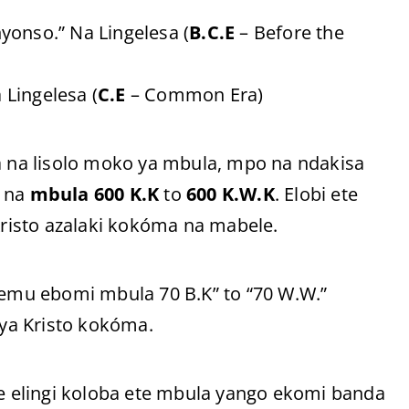
yonso.” Na Lingelesa (
B.C.E
– Before the
Lingelesa (
C.E
– Common Era)
na lisolo moko ya mbula, mpo na ndakisa
a na
mbula 600 K.K
to
600 K.W.K
. Elobi ete
risto azalaki kokóma na mabele.
lemu ebomi mbula 70 B.K” to “70 W.W.”
ya Kristo kokóma.
te elingi koloba ete mbula yango ekomi banda