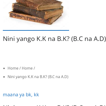
Nini yango K.K na B.K? (B.C na A.D)
Home
/
Home
/
Nini yango K.K na B.K? (B.C na A.D)
maana ya bk, kk