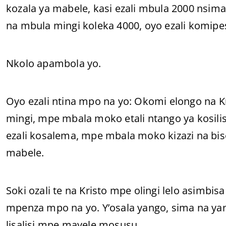
kozala ya mabele, kasi ezali mbula 2000 nsima
na mbula mingi koleka 4000, oyo ezali komipes
Nkolo apambola yo.
Oyo ezali ntina mpo na yo: Okomi elongo na Kr
mingi, mpe mbala moko etali ntango ya kosili
ezali kosalema, mpe mbala moko kizazi na bi
mabele.
Soki ozali te na Kristo mpe olingi lelo asimbi
mpenza mpo na yo. Y’osala yango, sima na ya
lisalisi mpe mayele mosusu.