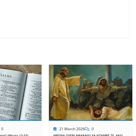
21 March 2026
0
0
MPONA OYEBI MAKANISI YA NZAMBE TE, KASI
ini? (Misala 13:33)