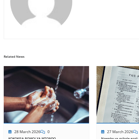
Related News
28 March 2026
0
27 March 2026
KOKOKISA BOMOI YA MTONDO
Nzembo ya mibale ezali n