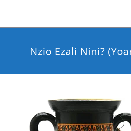
Nzio Ezali Nini? (Yoa