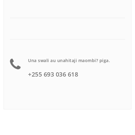
Una swali au unahitaji maombi? piga.
+255 693 036 618