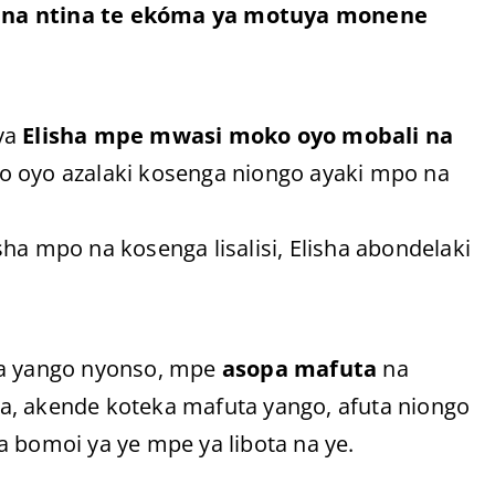
i na ntina te ekóma ya motuya monene
 ya
Elisha mpe mwasi moko oyo mobali na
to oyo azalaki kosenga niongo ayaki mpo na
ha mpo na kosenga lisalisi, Elisha abondelaki
a yango nyonso, mpe
asopa mafuta
na
ma, akende koteka mafuta yango, afuta niongo
a bomoi ya ye mpe ya libota na ye.