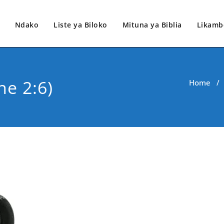
Ndako
Liste ya Biloko
Mituna ya Biblia
Likamb
ne 2:6)
Home
/