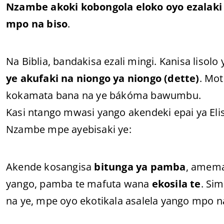
Nzambe akoki kobongola eloko oyo ezalak
mpo na biso
.
Na Biblia, bandakisa ezali mingi. Kanisa lisolo
ye akufaki na niongo ya niongo (dette)
. Mo
kokamata bana na ye bákóma bawumbu.
Kasi ntango mwasi yango akendeki epai ya Elis
Nzambe mpe ayebisaki ye:
Akende kosangisa
bitunga ya pamba
, amem
yango, pamba te mafuta wana
ekosila te
. Si
na ye, mpe oyo ekotikala asalela yango mpo n