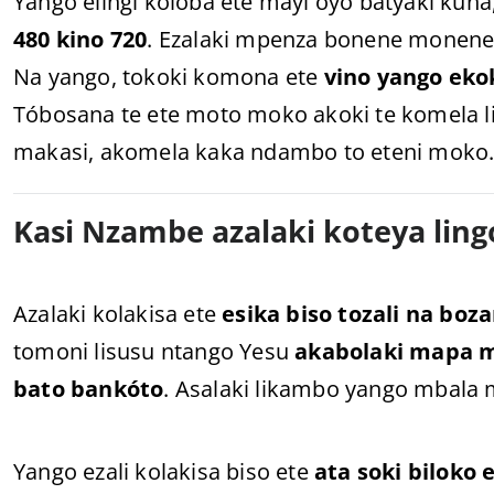
Yango elingi koloba ete mayi oyo batyaki ku
480 kino 720
. Ezalaki mpenza bonene monene
Na yango, tokoki komona ete
vino yango eko
Tóbosana te ete moto moko akoki te komela li
makasi, akomela kaka ndambo to eteni moko
Kasi Nzambe azalaki koteya lin
Azalaki kolakisa ete
esika biso tozali na boz
tomoni lisusu ntango Yesu
akabolaki mapa m
bato bankóto
. Asalaki likambo yango mbala 
Yango ezali kolakisa biso ete
ata soki biloko 