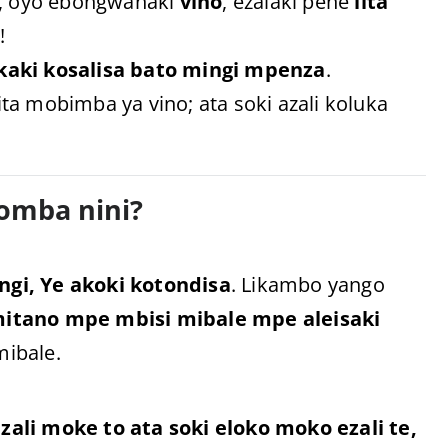
na, oyo ebongwanaki
vino
, ezalaki pene
lita
!
kaki kosalisa bato mingi mpenza
.
ta mobimba ya vino; ata soki azali koluka
.
gomba nini?
angi, Ye akoki kotondisa
. Likambo yango
itano mpe mbisi mibale mpe aleisaki
mibale.
ezali moke to ata soki eloko moko ezali te,