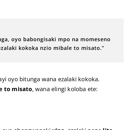
anga, oyo babongisaki mpo na momeseno
alaki kokoka nzio mibale to misato.”
yi oyo bitunga wana ezalaki kokoka.
e to misato
, wana elingi koloba ete: