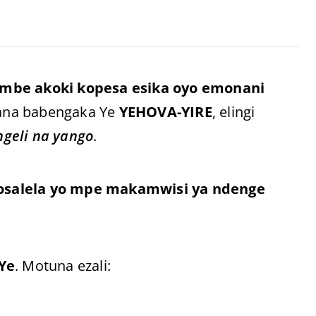
mbe akoki kopesa esika oyo emonani
ana babengaka Ye
YEHOVA-YIRE
, elingi
geli na yango
.
osalela yo mpe makamwisi ya ndenge
Ye
. Motuna ezali: