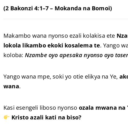
(2 Bakonzi 4:1–7 – Mokanda na Bomoi)
Makambo wana nyonso ezali kolakisa ete
Nza
lokola likambo ekoki kosalema te
. Yango w
koloba:
Nzambe oyo apesaka nyonso oyo tosen
Yango wana mpe, soki yo otie elikya na Ye,
ak
wana
.
Kasi esengeli liboso nyonso
ozala mwana na 
Kristo azali kati na biso?