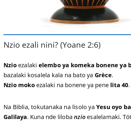
Nzio ezali nini? (Yoane 2:6)
Nzio
ezalaki
elembo ya komeka bonene ya b
bazalaki kosalela kala na bato ya
Grèce
.
Nzio moko
ezalaki na bonene ya pene
lita 40
.
Na Biblia, tokutanaka na lisolo ya
Yesu oyo ba
Galilaya
. Kuna nde liloba
nzio
esalelamaki. Tó