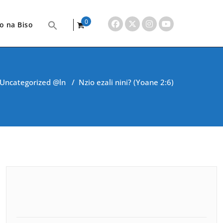
0
o na Biso
items
Uncategorized @ln
/
Nzio ezali nini? (Yoane 2:6)