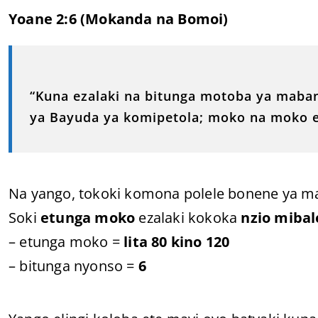
Yoane 2:6 (Mokanda na Bomoi)
“Kuna ezalaki na bitunga motoba ya mab
ya Bayuda ya komipetola; moko na moko ez
Na yango, tokoki komona polele bonene ya ma
Soki
etunga moko
ezalaki kokoka
nzio mibal
– etunga moko =
lita 80 kino 120
– bitunga nyonso =
6