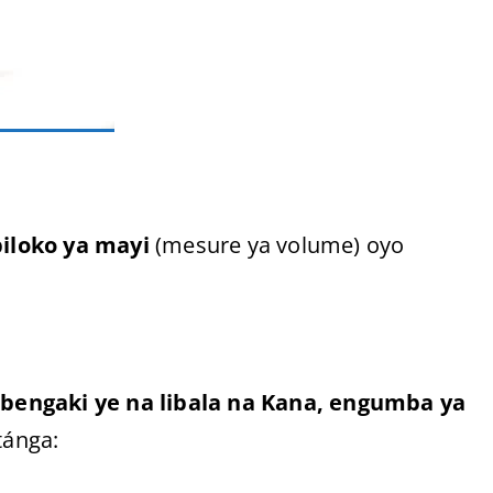
iloko ya mayi
(mesure ya volume) oyo
bengaki ye na libala na Kana, engumba ya
tánga: