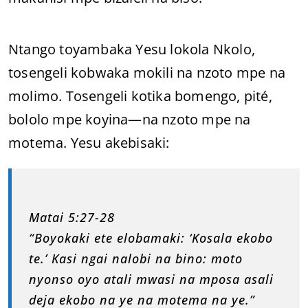
Ntango toyambaka Yesu lokola Nkolo,
tosengeli kobwaka mokili na nzoto mpe na
molimo. Tosengeli kotika bomengo, pité,
bololo mpe koyina—na nzoto mpe na
motema. Yesu akebisaki:
Matai 5:27-28
“Boyokaki ete elobamaki: ‘Kosala ekobo
te.’ Kasi ngai nalobi na bino: moto
nyonso oyo atali mwasi na mposa asali
deja ekobo na ye na motema na ye.”