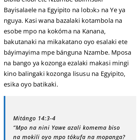
Bayisalaele na Egyipito na lobɔkɔ na Ye ya
nguya. Kasi wana bazalaki kotambola na
esobe mpo na kokóma na Kanana,
bakutanaki na mikakatano oyo esalaki ete
báyimayima mpe bánguna Nzambe. Mposa
na bango ya kozonga ezalaki makasi mingi
kino balingaki kozonga lisusu na Egyipito,
esika oyo batikaki.
Mitángo 14:3-4
“Mpo na nini Yawe azali komema biso
na mokili oyo mpo tókufa na mopanga?