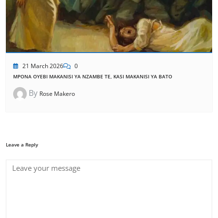
21 March 2026
0
MPONA OYEBI MAKANISI YA NZAMBE TE, KASI MAKANISI YA BATO
By
Rose Makero
Leave a Reply