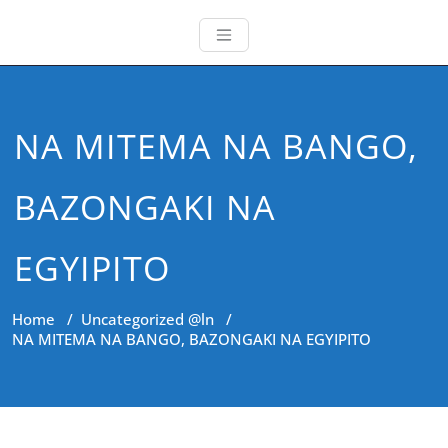
NA MITEMA NA BANGO,
BAZONGAKI NA
EGYIPITO
Home
/
Uncategorized @ln
/
NA MITEMA NA BANGO, BAZONGAKI NA EGYIPITO