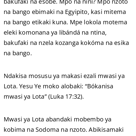
bakufaki na esobe. Mpo na nini? Mpo nzoto
na bango ebimaki na Egyipito, kasi mitema
na bango etikaki kuna. Mpe lokola motema
eleki komonana ya libándá na ntina,
bakufaki na nzela kozanga kokóma na esika
na bango.
Ndakisa mosusu ya makasi ezali mwasi ya
Lota. Yesu Ye moko alobaki: “Bókanisa
mwasi ya Lota” (Luka 17:32).
Mwasi ya Lota abandaki mobembo ya
kobima na Sodoma na nzoto. Abikisamaki