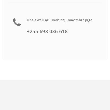
Una swali au unahitaji maombi? piga.
+255 693 036 618