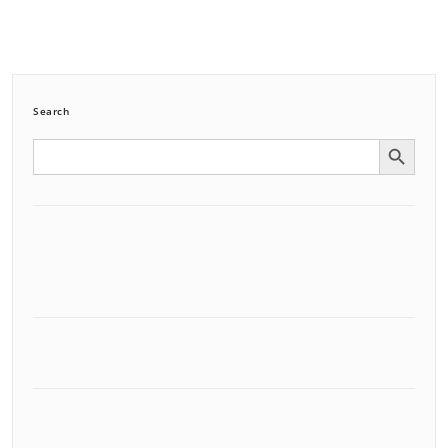
Search
Search Button
Search
for: