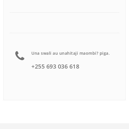
Una swali au unahitaji maombi? piga.
+255 693 036 618