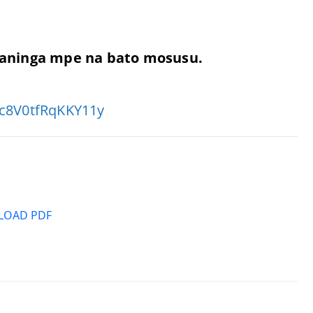
aninga mpe na bato mosusu.
bc8V0tfRqKKY11y
OAD PDF