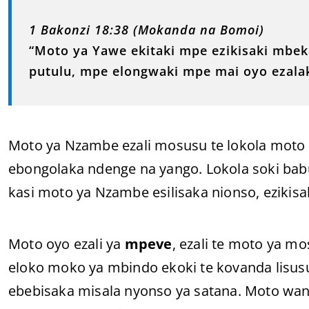
1 Bakonzi 18:38 (Mokanda na Bomoi)
“Moto ya Yawe ekitaki mpe ezikisaki mb
putulu, mpe elongwaki mpe mai oyo ezalaki
Moto ya Nzambe ezali mosusu te lokola moto 
ebongolaka ndenge na yango. Lokola soki bab
kasi moto ya Nzambe esilisaka nionso, ezikisa
Moto oyo ezali ya
mpeve
, ezali te moto ya m
eloko moko ya mbindo ekoki te kovanda lisusu
ebebisaka misala nyonso ya satana. Moto wana