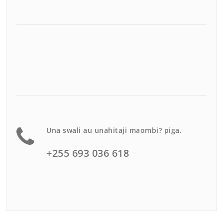
Una swali au unahitaji maombi? piga.
+255 693 036 618