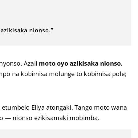
azikisaka nionso.”
nyonso. Azali
moto oyo azikisaka nionso.
 mpo na kobimisa molunge to kobimisa pole;
.
a etumbelo Eliya atongaki. Tango moto wana
kabo — nionso ezikisamaki mobimba.