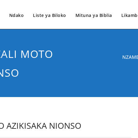
Ndako
Liste ya Biloko
Mituna ya Biblia
Likamb
ZALI MOTO
NZAMB
ONSO
O AZIKISAKA NIONSO