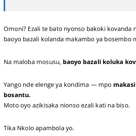
Omoni? Ezali te bato nyonso bakoki kovanda n
baoyo bazali kolanda makambo ya bosembo m
Na maloba mosusu,
baoyo bazali koluka k
Yango nde elenge ya kondima — mpo
makasi 
bosantu.
Moto oyo azikisaka nionso ezali kati na biso.
Tika Nkolo apambola yo.