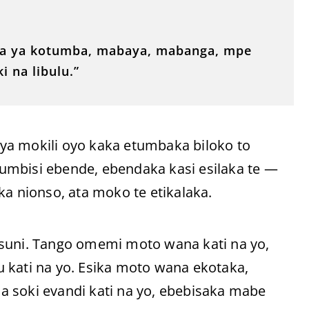
eka ya kotumba, mabaya, mabanga, mpe
 na libulu.”
ya mokili oyo kaka etumbaka biloko to
umbisi ebende, ebendaka kasi esilaka te —
ka nionso, ata moko te etikalaka.
osuni. Tango omemi moto wana kati na yo,
 kati na yo. Esika moto wana ekotaka,
 soki evandi kati na yo, ebebisaka mabe