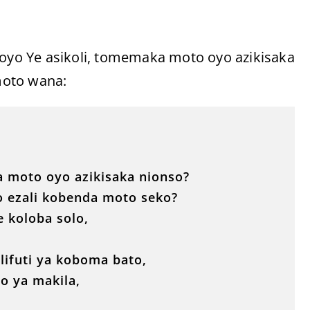
 oyo Ye asikoli, tomemaka moto oyo azikisaka
moto wana:
a moto oyo azikisaka nionso?
 ezali kobenda moto seko?
 koloba solo,
ifuti ya koboma bato,
o ya makila,