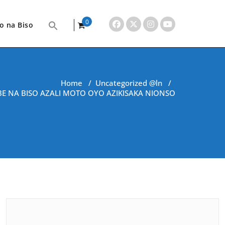
0
o na Biso
items
Home
/
Uncategorized @ln
/
E NA BISO AZALI MOTO OYO AZIKISAKA NIONSO