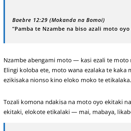
Baebre 12:29 (Mokanda na Bomoi)
“Pamba te Nzambe na biso azali moto oyo 
Nzambe abengami moto — kasi ezali te moto 
Elingi koloba ete, moto wana ezalaka te kaka
ezikisaka nionso kino eloko moko te etikalaka
Tozali komona ndakisa na moto oyo ekitaki n
ekitaki, elokote etikalaki — mai, mabaya, li