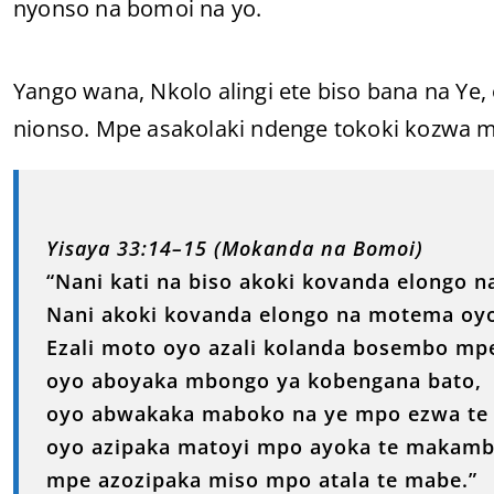
nyonso na bomoi na yo.
Yango wana, Nkolo alingi ete biso bana na Ye,
nionso. Mpe asakolaki ndenge tokoki kozwa 
Yisaya 33:14–15 (Mokanda na Bomoi)
“Nani kati na biso akoki kovanda elongo n
Nani akoki kovanda elongo na motema oyo
Ezali moto oyo azali kolanda bosembo mpe
oyo aboyaka mbongo ya kobengana bato,
oyo abwakaka maboko na ye mpo ezwa te l
oyo azipaka matoyi mpo ayoka te makamb
mpe azozipaka miso mpo atala te mabe.”