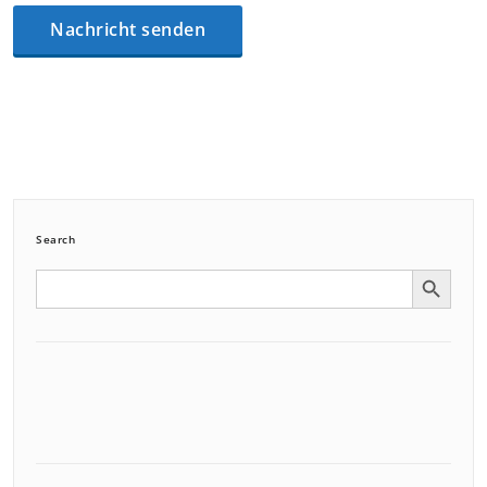
Search
Search Button
Search
for: