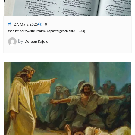
27. März 2026
0
Was ist der zweite Psalm? (Apostelgeschichte 13,33)
By
Doreen Kajulu