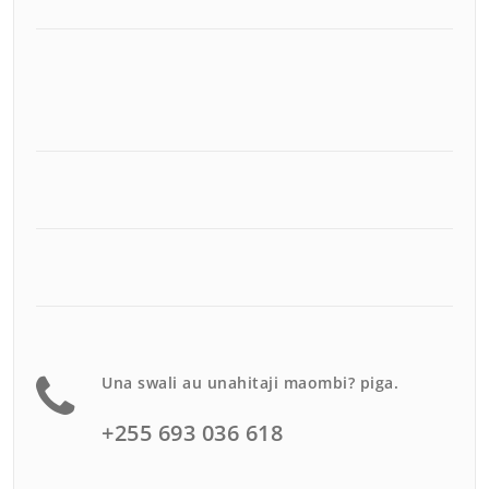
Una swali au unahitaji maombi? piga.
+255 693 036 618