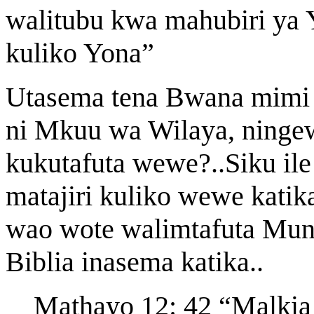
walitubu kwa mahubiri ya 
kuliko Yona”
Utasema tena Bwana mimi ni
ni Mkuu wa Wilaya, ninge
kukutafuta wewe?..Siku i
matajiri kuliko wewe katika
wao wote walimtafuta Mun
Biblia inasema katika..
Mathayo 12: 42 “Malkia 