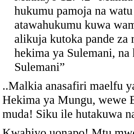
hukumu pamoja na watu w
atawahukumu kuwa wame
alikuja kutoka pande za 
hekima ya Sulemani, na 
Sulemani”
..Malkia anasafiri maelfu
Hekima ya Mungu, wewe B
muda! Siku ile hutakuwa na
Kwahiyo uonapo! Mtu mwe