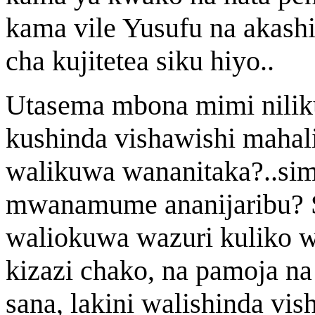
kama vile Yusufu na akash
cha kujitetea siku hiyo..
Utasema mbona mimi nilik
kushinda vishawishi mahal
walikuwa wananitaka?..sima
mwanamume ananijaribu? 
waliokuwa wazuri kuliko 
kizazi chako, na pamoja n
sana, lakini walishinda vis