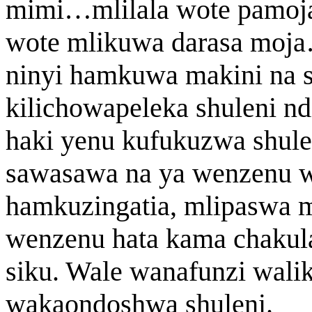
mimi…mlilala wote pamoja,
wote mlikuwa darasa moja
ninyi hamkuwa makini na s
kilichowapeleka shuleni n
haki yenu kufukuzwa shule
sawasawa na ya wenzenu wa
hamkuzingatia, mlipaswa 
wenzenu hata kama chakula
siku. Wale wanafunzi walik
wakaondoshwa shuleni.