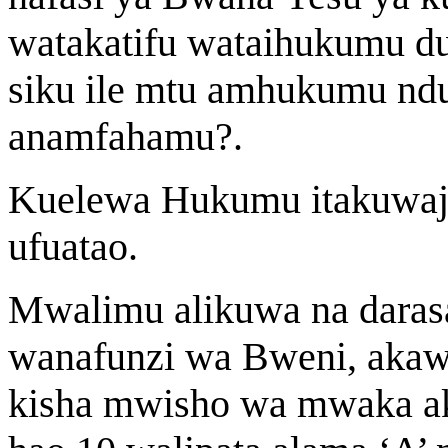
watakatifu wataihukumu du
siku ile mtu amhukumu nd
anamfahamu?.
Kuelewa Hukumu itakuwaje 
ufuatao.
Mwalimu alikuwa na darasa
wanafunzi wa Bweni, aka
kisha mwisho wa mwaka ak