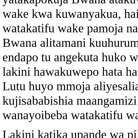
wake kwa kuwanyakua, ha
watakatifu wake pamoja n
Bwana alitamani kuuhuru
endapo tu angekuta huko w
lakini hawakuwepo hata hao
Lutu huyo mmoja aliyesali
kujisababishia maangamiz
wanayoibeba watakatifu w
Lakini katika upande wa pi