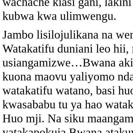
wachache kiasi gani, lakin
kubwa kwa ulimwengu.
Jambo lisilojulikana na w
Watakatifu duniani leo hii
usiangamizwe…Bwana akit
kuona maovu yaliyomo ndan
watakatifu watano, basi h
kwasababu tu ya hao watak
Huo mji. Na siku maangam
yatakapokuja Bwana ataku