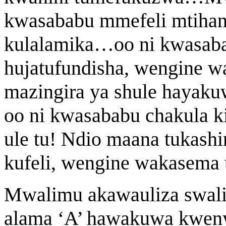
kwasababu mmefeli mtihan
kulalamika…oo ni kwasab
hujatufundisha, wengine 
mazingira ya shule hayak
oo ni kwasababu chakula ki
ule tu! Ndio maana tukashi
kufeli, wengine wakasema t
Mwalimu akawauliza swali
alama ‘A’ hawakuwa kweny