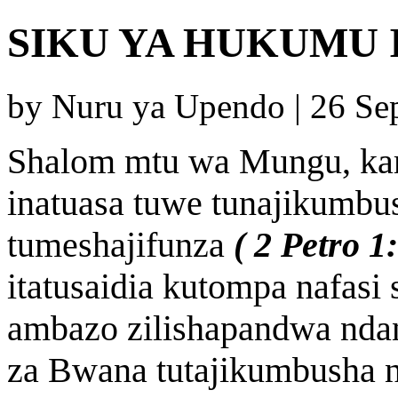
SIKU YA HUKUMU
by Nuru ya Upendo | 26 S
Shalom mtu wa Mungu, kari
inatuasa tuwe tunajikumbu
tumeshajifunza
( 2 Petro 1
itatusaidia kutompa nafasi 
ambazo zilishapandwa nda
za Bwana tutajikumbusha n