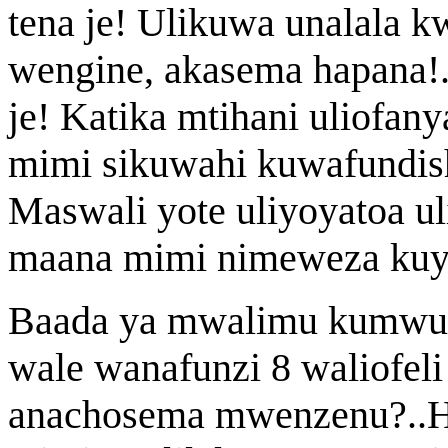
tena je! Ulikuwa unalala k
wengine, akasema hapana!.
je! Katika mtihani uliofan
mimi sikuwahi kuwafundis
Maswali yote uliyoyatoa ul
maana mimi nimeweza kuyaj
Baada ya mwalimu kumwul
wale wanafunzi 8 waliofel
anachosema mwenzenu?..H