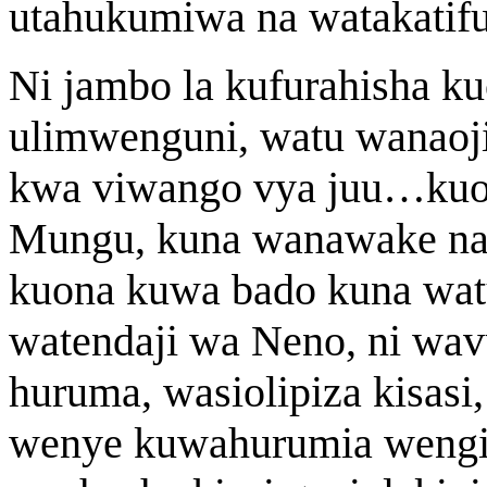
utahukumiwa na watakatifu
Ni jambo la kufurahisha k
ulimwenguni, watu wanao
kwa viwango vya juu…kuo
Mungu, kuna wanawake na
kuona kuwa bado kuna watu
watendaji wa Neno, ni wav
huruma, wasiolipiza kisasi
wenye kuwahurumia wengin