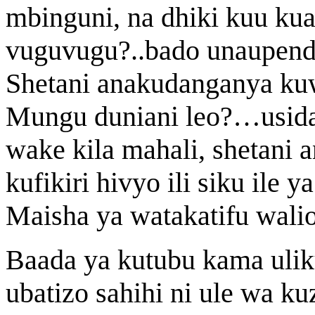
mbinguni, na dhiki kuu kua
vuguvugu?..bado unaupend
Shetani anakudanganya k
Mungu duniani leo?…usid
wake kila mahali, shetani
kufikiri hivyo ili siku ile
Maisha ya watakatifu walio
Baada ya kutubu kama ulik
ubatizo sahihi ni ule wa k