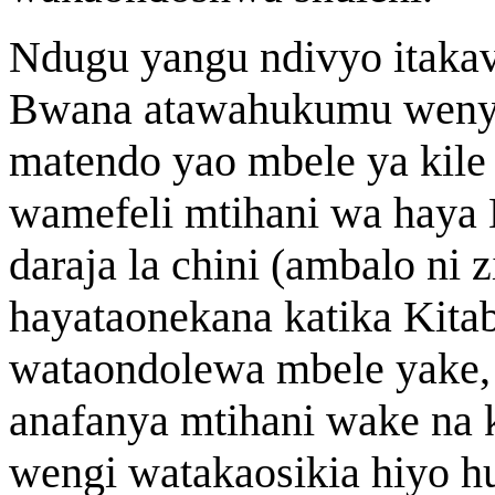
Ndugu yangu ndivyo itaka
Bwana atawahukumu wenye
matendo yao mbele ya kile
wamefeli mtihani wa haya
daraja la chini (ambalo ni 
hayataonekana katika Kita
wataondolewa mbele yake,
anafanya mtihani wake na
wengi watakaosikia hiyo 