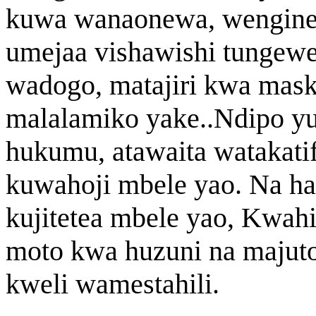
kuwa wanaonewa, wengine
umejaa vishawishi tungew
wadogo, matajiri kwa maski
malalamiko yake..Ndipo yule
hukumu, atawaita watakati
kuwahoji mbele yao. Na h
kujitetea mbele yao, Kwahi
moto kwa huzuni na majut
kweli wamestahili.