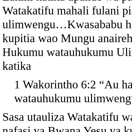
Watakatifu mahali fulani p
ulimwengu…Kwasababu hao
kupitia wao Mungu anaireh
Hukumu watauhukumu Ulim
katika
1 Wakorintho 6:2 “Au h
watauhukumu ulimwe
Sasa utauliza Watakatifu w
nafasi ya Bwana Yesu ya 