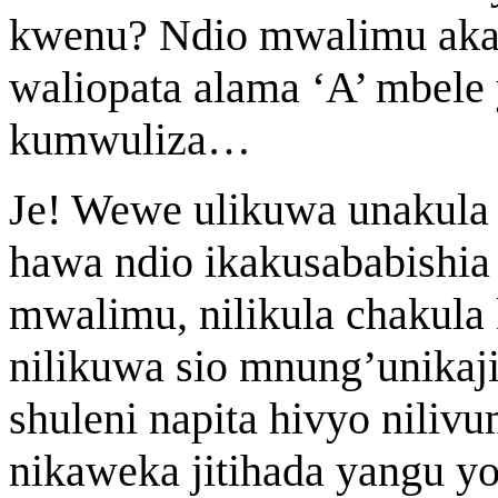
kwenu? Ndio mwalimu aka
waliopata alama ‘A’ mbele
kumwuliza…
Je! Wewe ulikuwa unakula c
hawa ndio ikakusababishia 
mwalimu, nilikula chakula
nilikuwa sio mnung’unikaji
shuleni napita hivyo nilivu
nikaweka jitihada yangu