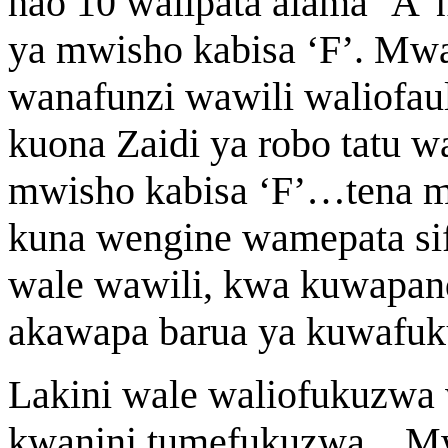
hao 10 walipata alama ‘A’ 
ya mwisho kabisa ‘F’. Mw
wanafunzi wawili waliofaul
kuona Zaidi ya robo tatu w
mwisho kabisa ‘F’…tena m
kuna wengine wamepata sif
wale wawili, kwa kuwapandi
akawapa barua ya kuwafuk
Lakini wale waliofukuzwa
kwanini tumefukuzwa…Mw