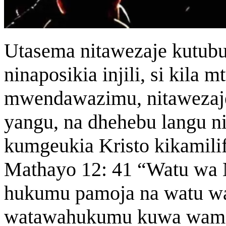
Utasema nitawezaje kutubu
ninaposikia injili, si kila 
mwendawazimu, nitawezaje
yangu, na dhehebu langu ni
kumgeukia Kristo kikamili
Mathayo 12: 41 “Watu wa 
hukumu pamoja na watu wa 
watawahukumu kuwa wame