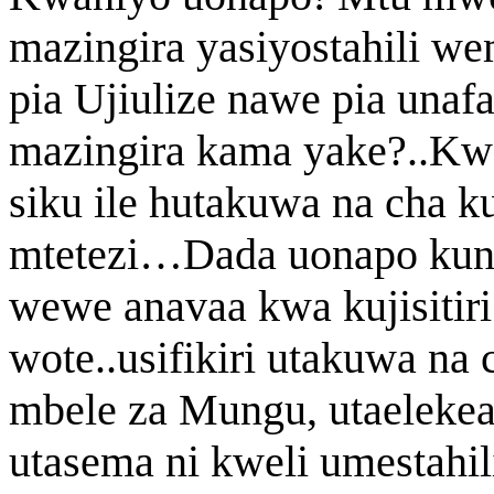
mazingira yasiyostahili wem
pia Ujiulize nawe pia una
mazingira kama yake?..Kw
siku ile hutakuwa na cha ku
mtetezi…Dada uonapo kun
wewe anavaa kwa kujisitir
wote..usifikiri utakuwa na 
mbele za Mungu, utaeleke
utasema ni kweli umestahil