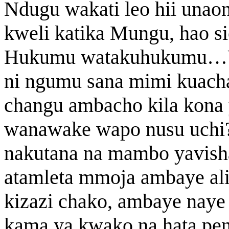
Ndugu wakati leo hii unao
kweli katika Mungu, hao sio
Hukumu watakuhukumu…U
ni ngumu sana mimi kuacha
changu ambacho kila kona y
wanawake wapo nusu uchi? N
nakutana na mambo yavish
atamleta mmoja ambaye al
kizazi chako, ambaye naye 
kama ya kwako na hata pen