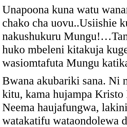
Unapoona kuna watu wanam
chako cha uovu..Usiishie k
nakushukuru Mungu!…Tam
huko mbeleni kitakuja ku
wasiomtafuta Mungu katika
Bwana akubariki sana. Ni
kitu, kama hujampa Kristo
Neema haujafungwa, lakini 
watakatifu wataondolewa d