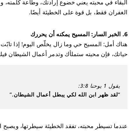
البقاء في محبته يعني خضوع إرادتك، وطاعة كلمته، و
الغفران فقط، بل قوة على الخطيئة أيضًا.
6. الخبر السار: المسيح يمكنه أن يحررك
هناك أمل: المسيح حي وما زال يخلّص اليوم! إذا تابّ
حياتك، فإن محبته ستملأك وتدمر أعمال الشيطان فيك
يقول 1 يوحنا 3:8:
“لقد ظهر ابن الله لكي يبطل أعمال الشيطان.”
عندما تسيطر محبته، تفقد الخطيئة سيطرتها، ويصبح ال