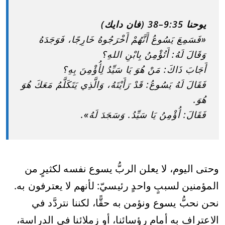
يوحنا 9:35–38 (فان دايك)
«فَسَمِعَ يَسُوعُ أَنَّهُمْ أَخْرَجُوهُ خَارِجًا، فَوَجَدَهُ
وَقَالَ لَهُ: أَتُؤْمِنُ بِابْنِ اللهِ؟
أَجَابَ ذَاكَ: مَنْ هُوَ يَا سَيِّدُ لِأُؤْمِنَ بِهِ؟
فَقَالَ لَهُ يَسُوعُ: قَدْ رَأَيْتَهُ، وَالَّذِي يَتَكَلَّمُ مَعَكَ هُوَ
هُوَ.
فَقَالَ: أُؤْمِنُ يَا سَيِّدُ. وَسَجَدَ لَهُ».
وحتى اليوم، لا يعلن الربُّ يسوع نفسه لكثيرٍ من
المؤمنين لسببٍ واحدٍ رئيسيّ: لأنهم لا يعترفون به.
نحن نحبُّ يسوع ونؤمن به حقًّا، لكننا نتردَّد في
الاعتراف به أمام رؤسائنا، أو زملائنا في الدراسة،