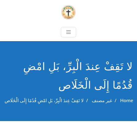
لا تَقِفْ عِندَ الْبِرِّ، بَلِ امْضِ
قُدُمًا إِلَى الْخَلَاص
Home
/
غير مصنف
/
لا تَقِفْ عِندَ الْبِرِّ، بَلِ امْضِ قُدُمًا إِلَى الْخَلَاص