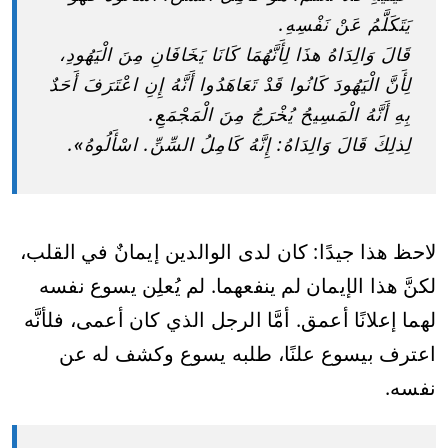
يَتَكَلَّمُ عَنْ نَفْسِهِ.
قَالَ وَالِدَاهُ هذَا لِأَنَّهُمَا كَانَا يَخَافَانِ مِنَ الْيَهُودِ،
لِأَنَّ الْيَهُودَ كَانُوا قَدْ تَعَاهَدُوا أَنَّهُ إِنِ اعْتَرَفَ أَحَدٌ
بِهِ أَنَّهُ الْمَسِيحُ يُخْرَجُ مِنَ الْمَجْمَعِ.
لِذلِكَ قَالَ وَالِدَاهُ: إِنَّهُ كَامِلُ السِّنِّ. اسْأَلُوهُ».
لاحظ هذا جيدًا: كان لدى الوالدين إيمانٌ في القلب،
لكنَّ هذا الإيمان لم ينفعهما. لم يُعلِن يسوع نفسه
لهما إعلانًا أعمق. أمَّا الرجل الذي كان أعمى، فلأنَّه
اعترف بيسوع علنًا، طلبه يسوع وكشف له عن
نفسه.