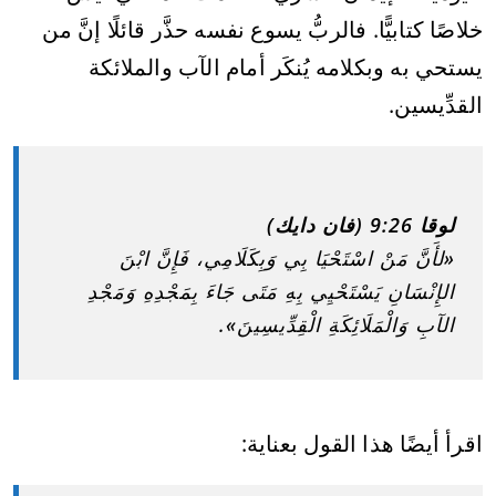
خلاصًا كتابيًّا. فالربُّ يسوع نفسه حذَّر قائلًا إنَّ من
يستحي به وبكلامه يُنكَر أمام الآب والملائكة
القدِّيسين.
لوقا 9:26 (فان دايك)
«لأَنَّ مَنْ اسْتَحْيَا بِي وَبِكَلَامِي، فَإِنَّ ابْنَ
الإِنْسَانِ يَسْتَحْيِي بِهِ مَتَى جَاءَ بِمَجْدِهِ وَمَجْدِ
الآبِ وَالْمَلَائِكَةِ الْقِدِّيسِينَ».
اقرأ أيضًا هذا القول بعناية: