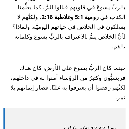
بالربِّ يسوعَ في قلوبهم فنالوا البرَّ، كما يعلِّمنا
الكتاب في
رومية 5:1
و
غلاطية 2:16
، ولكنَّهم لا
يسلكون في الخلاص في حياتهم اليوميَّة. ولماذا؟
لأنَّ الخلاص يتمُّ بالاعتراف بالربِّ يسوع وكلماته
بالفم.
حينما كان الربُّ يسوع على الأرض، كان هناك
فريسيُّون وكثيرٌ من الرؤساء آمنوا به في داخلهم،
لكنَّهم رفضوا أن يعترفوا به علنًا، فصار إيمانهم بلا
ثمر.
يوحنا 12:42 (فان دايك)