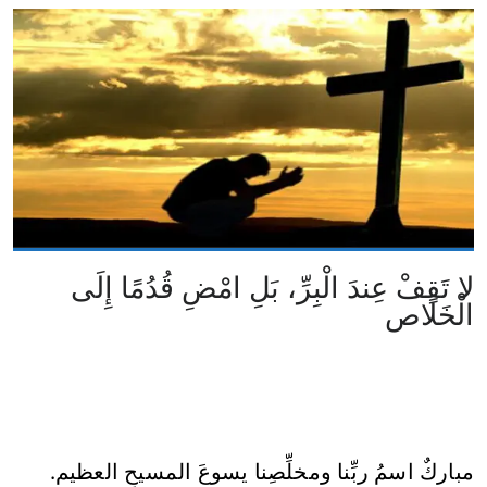
لا تَقِفْ عِندَ الْبِرِّ، بَلِ امْضِ قُدُمًا إِلَى
الْخَلَاص
مباركٌ اسمُ ربِّنا ومخلِّصِنا يسوعَ المسيحِ العظيم.