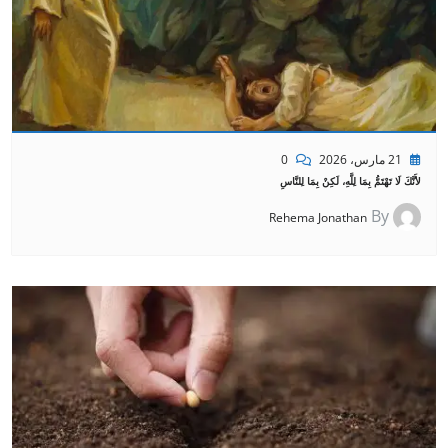
21 مارس، 2026
0
لأَنَّكَ لَا تَهْتَمُّ بِمَا لِلَّهِ، لَكِنْ بِمَا لِلنَّاسِ
By
Rehema Jonathan