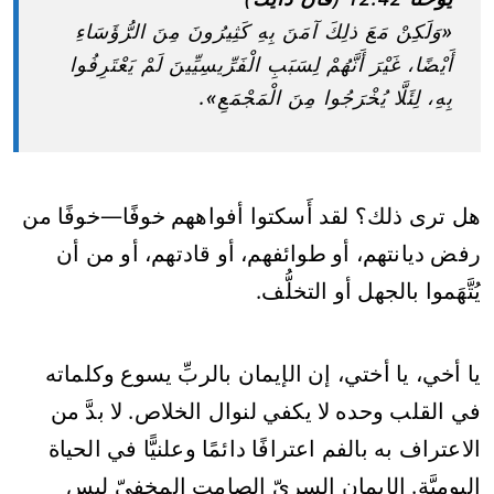
«وَلَكِنْ مَعَ ذلِكَ آمَنَ بِهِ كَثِيرُونَ مِنَ الرُّؤَسَاءِ
أَيْضًا، غَيْرَ أَنَّهُمْ لِسَبَبِ الْفَرِّيسِيِّينَ لَمْ يَعْتَرِفُوا
بِهِ، لِئَلَّا يُخْرَجُوا مِنَ الْمَجْمَعِ».
هل ترى ذلك؟ لقد أَسكتوا أفواههم خوفًا—خوفًا من
رفض ديانتهم، أو طوائفهم، أو قادتهم، أو من أن
يُتَّهَموا بالجهل أو التخلُّف.
يا أخي، يا أختي، إن الإيمان بالربِّ يسوع وكلماته
في القلب وحده لا يكفي لنوال الخلاص. لا بدَّ من
الاعتراف به بالفم اعترافًا دائمًا وعلنيًّا في الحياة
اليوميَّة. الإيمان السريّ الصامت المخفيّ ليس