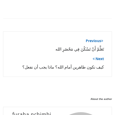
تصفّح
Previous
المقالات
تَعَلَّمْ أَنْ تَسْكُنَ فِي مَحْضَرِ الله
Next
كيف نكون طاهرين أمام الله؟ ماذا يجب أن نفعل؟
About the author
furaha nchimbi