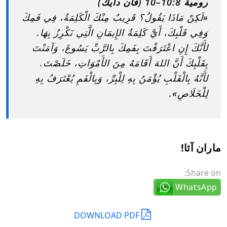
رومية 10:8–10 (فان دايك)
«لَكِنْ مَاذَا يَقُولُ؟ قَرِيبٌ مِنْكَ الْكَلِمَةُ، فِي فَمِكَ
وَفِي قَلْبِكَ، أَيَّ كَلِمَةُ الإِيمَانِ الَّتِي نَكْرِزُ بِهَا.
لأَنَّكَ إِنِ اعْتَرَفْتَ بِفَمِكَ بِالرَّبِّ يَسُوعَ، وَآمَنْتَ
بِقَلْبِكَ أَنَّ اللهَ أَقَامَهُ مِنَ الأَمْوَاتِ، خَلَصْتَ.
لأَنَّهُ بِالْقَلْبِ يُؤْمَنُ بِهِ لِلْبِرِّ، وَبِالْفَمِ يُعْتَرَفُ بِهِ
لِلْخَلَاصِ».
ماران آثا!
Share on:
WhatsApp
DOWNLOAD PDF