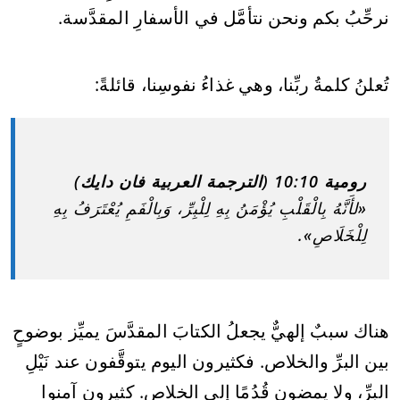
نرحِّبُ بكم ونحن نتأمَّل في الأسفارِ المقدَّسة.
تُعلنُ كلمةُ ربِّنا، وهي غذاءُ نفوسِنا، قائلةً:
رومية 10:10 (الترجمة العربية فان دايك)
«لأَنَّهُ بِالْقَلْبِ يُؤْمَنُ بِهِ لِلْبِرِّ، وَبِالْفَمِ يُعْتَرَفُ بِهِ
لِلْخَلَاصِ».
هناك سببٌ إلهيٌّ يجعلُ الكتابَ المقدَّسَ يميِّز بوضوحٍ
بين البرِّ والخلاص. فكثيرون اليوم يتوقَّفون عند نَيْلِ
البرِّ، ولا يمضون قُدُمًا إلى الخلاص. كثيرون آمنوا