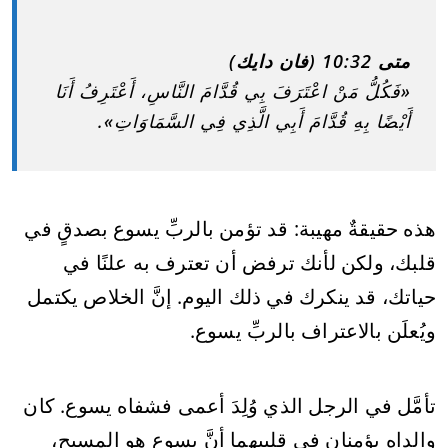
متى 10:32 (فان دايك)
«فَكُلُّ مَنْ اعْتَرَفَ بِي قُدَّامَ النَّاسِ، أَعْتَرِفُ أَنَا
أَيْضًا بِهِ قُدَّامَ أَبِي الَّذِي فِي السَّمَاوَاتِ».
هذه حقيقةٌ مهيبة: قد تؤمن بالربِّ يسوع بصدقٍ في
قلبك، ولكن لأنك ترفض أن تعترف به علنًا في
حياتك، قد ينكرك في ذلك اليوم. إنَّ الخلاص يكتمل
ويُعلَن بالاعتراف بالربِّ يسوع.
تأمَّل في الرجل الذي وُلِدَ أعمى فشفاه يسوع. كان
والداه يؤمنان في قلبيهما أنَّ يسوع هو المسيح،