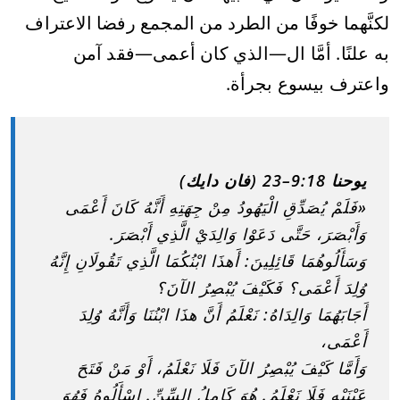
لكنَّهما خوفًا من الطرد من المجمع رفضا الاعتراف
به علنًا. أمَّا ال—الذي كان أعمى—فقد آمن
واعترف بيسوع بجرأة.
يوحنا 9:18–23 (فان دايك)
«فَلَمْ يُصَدِّقِ الْيَهُودُ مِنْ جِهَتِهِ أَنَّهُ كَانَ أَعْمَى
وَأَبْصَرَ، حَتَّى دَعَوْا وَالِدَيْ الَّذِي أَبْصَرَ.
وَسَأَلُوهُمَا قَائِلِينَ: أَهذَا ابْنُكُمَا الَّذِي تَقُولَانِ إِنَّهُ
وُلِدَ أَعْمَى؟ فَكَيْفَ يُبْصِرُ الآنَ؟
أَجَابَهُمَا وَالِدَاهُ: نَعْلَمُ أَنَّ هذَا ابْنُنَا وَأَنَّهُ وُلِدَ
أَعْمَى،
وَأَمَّا كَيْفَ يُبْصِرُ الآنَ فَلَا نَعْلَمُ، أَوْ مَنْ فَتَحَ
عَيْنَيْهِ فَلَا نَعْلَمُ. هُوَ كَامِلُ السِّنِّ. اسْأَلُوهُ فَهُوَ