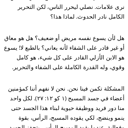
نرى علامات. نصلي ليحرر الناس، لكن التحرير
الكامل نادر الحدوث. لماذا هذا؟
هل لأن يسوع نفسه مريض أو ضعيف؟ هل هو معاق
أو غير قادر على الشفاء لأنه يعاني؟ بالطبع لا! يسوع
هو الابن الأزلي القادر على كل شيء، هو كامل
وقوي، وله القدرة الكاملة على الشفاء والتحرير.
المشكلة تكمن فينا نحن. نحن لا نفهم أننا كمؤمنين
أعضاء في جسد المسيح (١ كو ١٢: ٢٧). لكل واحد
منا دور فريد ووظيفة حيوية لبناء هذا الجسد حتى
ينمو وينضج، لكي يقوده المسيح، الرأس، بقوة
وفعالية. عندما يقود المسيح الرأس، يتحفز الجسد