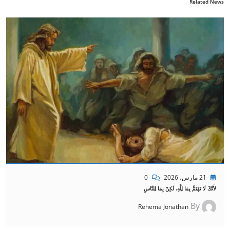
Related News
21 مارس، 2026
0
لأَنَّكَ لَا تَهْتَمُّ بِمَا لِلَّهِ، لَكِنْ بِمَا لِلنَّاسِ
By
Rehema Jonathan