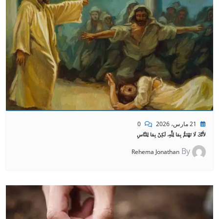
21 مارس، 2026
0
لأَنَّكَ لَا تَهْتَمُّ بِمَا لِلَّهِ، لَكِنْ بِمَا لِلنَّاسِ
By
Rehema Jonathan