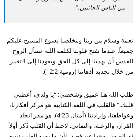
بين الناس الخائنين.”
نعمة وسلام من ربنا ومخلصنا يسوع المسيح عليكم
جميعاً. عندما نفتح قلوبنا لكلمة الله، نسأل الروح
القدس أن يهدينا إلى كل الحق ويقودنا إلى التغيير
من خلال تجديد أذهاننا (رومية 12:2).
طلب الله هنا عميق وشخصي: “يا ولدي، أعطني
قلبك.” فالقلب في اللغة الكتابية هو مركز أفكارنا،
وعواطفنا، وإرادتنا (أمثال 4:23). هو مقر اتخاذ
القرار، والرغبة، والتفاني. لاحظ أن القلب ذُكر أولاً
ثم العيون، وهذا عن قصد، لأن ما يحبه القلب تسعى