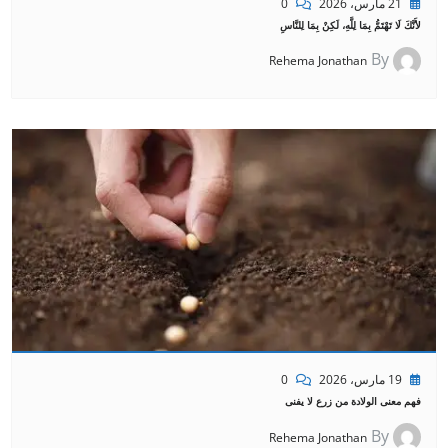
21 مارس، 2026
0
لأَنَّكَ لَا تَهْتَمُّ بِمَا لِلَّهِ، لَكِنْ بِمَا لِلنَّاسِ
By
Rehema Jonathan
19 مارس، 2026
0
فهم معنى الولادة من زرع لا يفنى
By
Rehema Jonathan