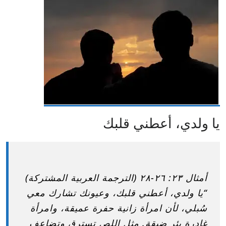
يا ولدي، أعطني قلبك
أمثال ٢٣: ٢٦-٢٨ (الترجمة العربية المشتركة)
“يا ولدي، أعطني قلبك، وعيونك تشارك معي
سُبلي، لأن امرأة زانية حفرة عميقة، وامرأة
غادرة بئر ضيقة. مثل اللص تسترق وتضاعف