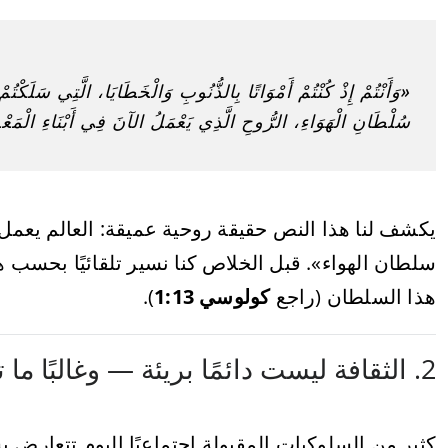
«وَأَنْتُمْ إِذْ كُنْتُمْ أَمْوَاتًا بِالذُّنُوبِ وَالْخَطَايَا، الَّتِي سَلَك
سُلْطَانِ الْهَوَاءِ، الرُّوحِ الَّذِي يَعْمَلُ الآنَ فِي أَبْنَاءِ الْمَعْ
يكشف لنا هذا النص حقيقة روحية عميقة: العالم يعمل
سلطان الهواء». قبل الخلاص كنا نسير تلقائيًا بحسب هذا
هذا السلطان (راجع
كولوسي 1:13
).
2. الثقافة ليست دائمًا بريئة — وغالبًا ما تكون حاملة للخطية
كثير من السلوكيات المقبولة اجتماعيًا اليوم تتعارض 