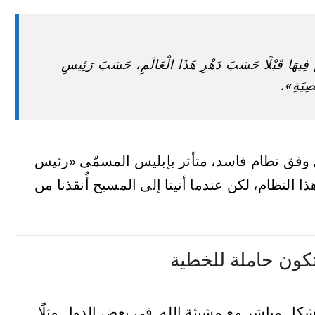
ْتُمْ فِيهَا قَبْلًا حَسَبَ دَهْرِ هَذَا الْعَالَمِ، حَسَبَ رَئِيسِ
صِيَةِ».
 وفق نظام فاسد، متأثر بإبليس المسمّى «رئيس
 النظام، لكن عندما أتينا إلى المسيح أُنقذنا من
بشكل مباشر مع مشيئة الله. في بعض الدول مثلًا