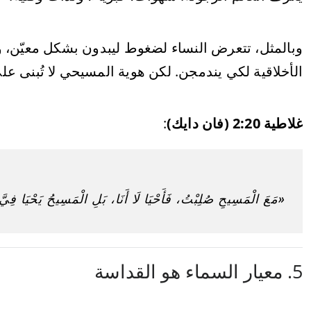
وبالمثل، تتعرض النساء لضغوط ليبدون بشكل معيّن، 
الأخلاقية لكي يندمجن. لكن هوية المسيحي لا تُبنى ع
غلاطية 2:20 (فان دايك)
:
«مَعَ الْمَسِيحِ صُلِبْتُ، فَأَحْيَا لَا أَنَا، بَلِ الْمَسِيحُ يَحْيَا فِيّ
5. معيار السماء هو القداسة