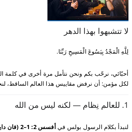
لا تتشبهوا بهذا الدهر
لِلَّهِ الْمَجْدُ بِيَسُوعَ الْمَسِيحِ رَبِّنَا.
أحبّائي، نرحّب بكم ونحن نتأمل مرة أخرى في كلمة الل
لكل مؤمن: أن نرفض مقاييس هذا العالم الساقط، لنحيا
1. للعالم نِظام — لكنه ليس من الله
لنبدأ بكلام الرسول بولس في
أفسس 2: 1–2 (فان دايك)