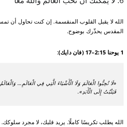
6. لا يمكنك أن تحب العالم والله معًا
الله لا يقبل القلوب المنقسمة. إن كنت تحاول أن تمس
المقدس يحذّرك بوضوح.
1 يوحنا 2:15–17 (فان دايك)
:
«لَا تُحِبُّوا الْعَالَمَ وَلَا الْأَشْيَاءَ الَّتِي فِي الْعَالَمِ… وَالْعَالَم
فَيَثْبُتُ إِلَى الْأَبَدِ».
الله يطلب تكريسًا كاملًا. يريد قلبك، لا مجرد سلوكك. 