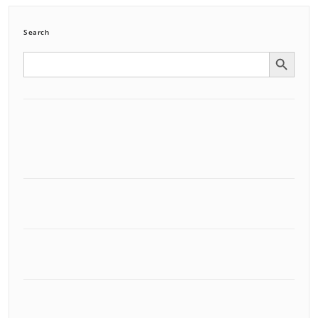
Search
Search Button
Search
for: