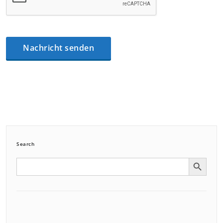
Search
Search Button
Search
for: