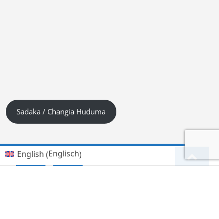
Sadaka / Changia Huduma
Englisch
English
(
)
Kiswahili (Tanzania)
Deutsch
Hindi
हिन्दी
(
)
Lingala