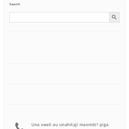
Search
Search Button
Search
for:
Una swali au unahitaji maombi? piga.