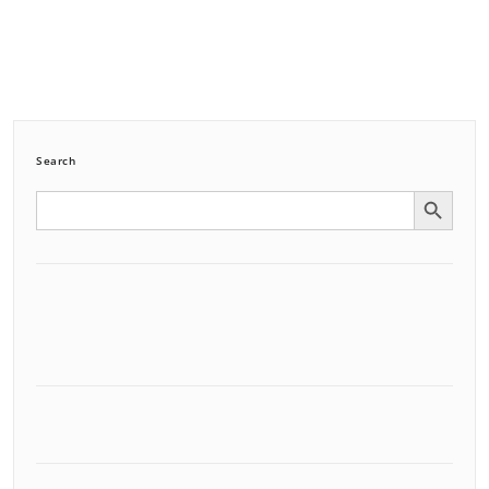
Search
Search Button
Search
for: