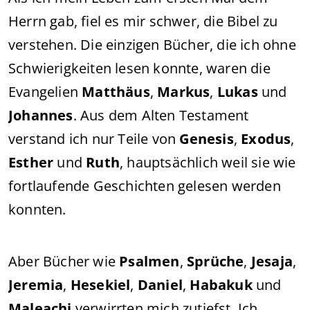
Herrn gab, fiel es mir schwer, die Bibel zu
verstehen. Die einzigen Bücher, die ich ohne
Schwierigkeiten lesen konnte, waren die
Evangelien
Matthäus
,
Markus
,
Lukas
und
Johannes
. Aus dem Alten Testament
verstand ich nur Teile von
Genesis
,
Exodus
,
Esther
und
Ruth
, hauptsächlich weil sie wie
fortlaufende Geschichten gelesen werden
konnten.
Aber Bücher wie
Psalmen
,
Sprüche
,
Jesaja
,
Jeremia
,
Hesekiel
,
Daniel
,
Habakuk
und
Maleachi
verwirrten mich zutiefst. Ich