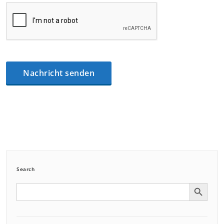
Search
Search Button
Search
for: