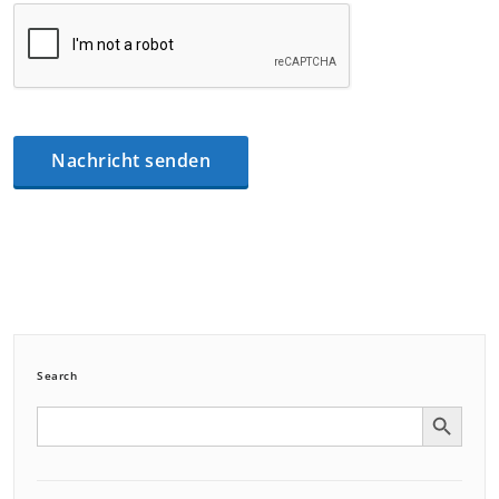
Search
Search Button
Search
for: