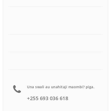
Una swali au unahitaji maombi? piga.
+255 693 036 618