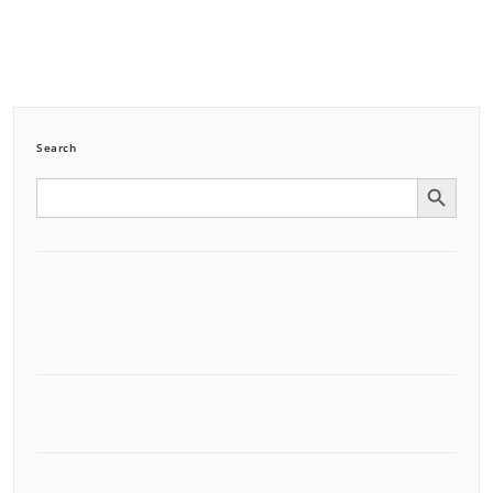
Search
Search Button
Search
for: