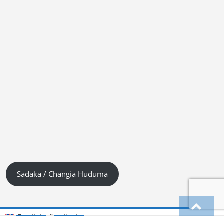
Sadaka / Changia Huduma
Englisch
English
(
)