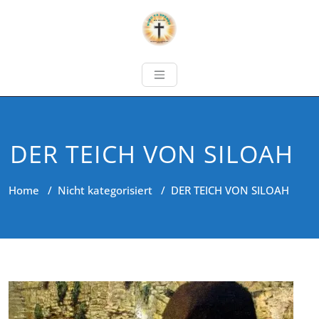
DER TEICH VON SILOAH
Home
/
Nicht kategorisiert
/
DER TEICH VON SILOAH