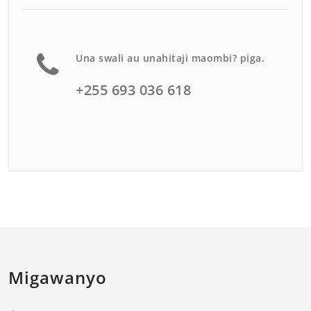
Una swali au unahitaji maombi? piga.
+255 693 036 618
Migawanyo