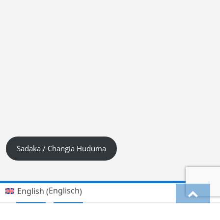
Sadaka / Changia Huduma
Englisch
English
(
)
Kiswahili (Tanzania)
Deutsch