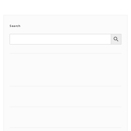
Search
Search Button
Search
for: