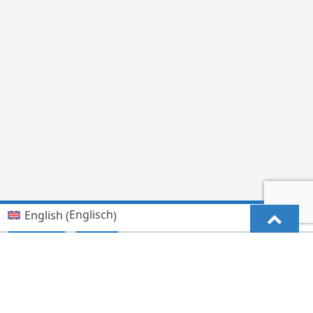
Englisch
English
(
)
Kiswahili (Tanzania)
Deutsch
Hindi
हिन्दी
(
)
Lingala